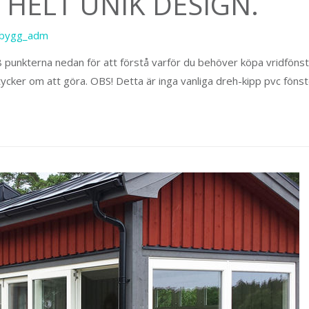
 HELT UNIK DESIGN.
sbygg_adm
unkterna nedan för att förstå varför du behöver köpa vridfönster i 
tycker om att göra. OBS! Detta är inga vanliga dreh-kipp pvc föns