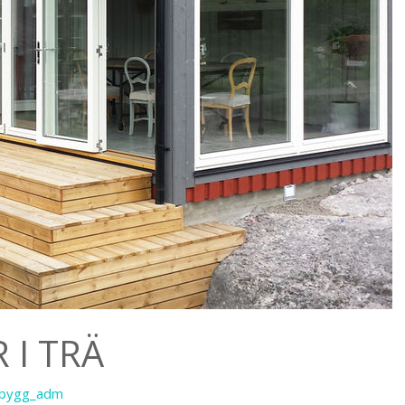
 I TRÄ
sbygg_adm