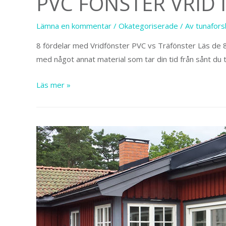
PVC FÖNSTER VRID I
Lämna en kommentar
/
Okategoriserade
/ Av
tunafor
8 fördelar med Vridfönster PVC vs Träfönster Läs de 8 p
med något annat material som tar din tid från sånt du 
Pvc
Läs mer »
Fönster
Vrid
i
helt
unik
design.