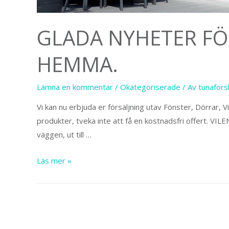
GLADA NYHETER FÖR
HEMMA.
Lämna en kommentar
/
Okategoriserade
/ Av
tunafor
Vi kan nu erbjuda er försäljning utav Fönster, Dörrar, 
produkter, tveka inte att få en kostnadsfri offert. VIL
väggen, ut till …
Glada
Läs mer »
nyheter
för
er
alla
som